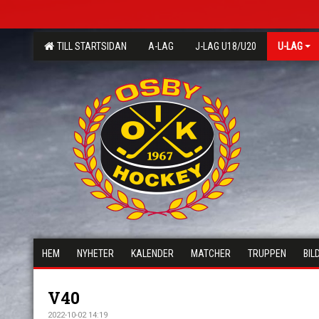
TILL STARTSIDAN
A-LAG
J-LAG U18/U20
U-LAG
HEM
NYHETER
KALENDER
MATCHER
TRUPPEN
BIL
V40
2022-10-02 14:19