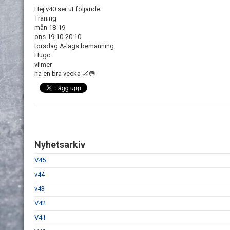
Hej v40 ser ut följande
Träning
mån 18-19
ons 19:10-20:10
torsdag A-lags bemanning
Hugo
vilmer
ha en bra vecka 🏒🥅
Nyhetsarkiv
V45
v44
v43
V42
V41