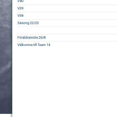
V40
V39
V38
Säsong 22/23
Föräldramöte 26/8
Välkomna till Team 14